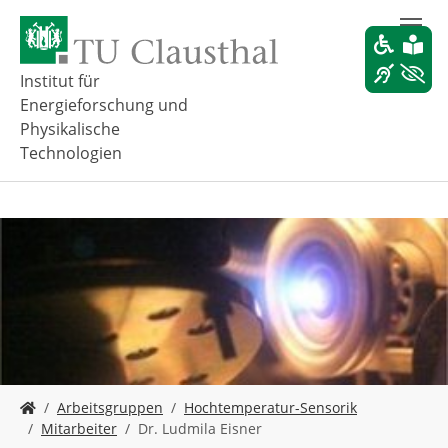
Z
u
m
H
Institut für
a
Energieforschung und
u
Physikalische
p
Technologien
t
i
n
h
a
l
t
s
p
r
i
n
S
Arbeitsgruppen
Hochtemperatur-Sensorik
g
i
Mitarbeiter
Dr. Ludmila Eisner
e
e