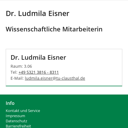
n
s
i
Dr. Ludmila Eisner
n
d
h
Wissenschaftliche Mitarbeiterin
i
e
r
:
Dr. Ludmila Eisner
Raum: 3.06
Tel:
+49 5321 3816 - 8311
E-Mail:
ludmila.eisner
@
tu-clausthal
.
de
Info
Kontakt und Service
Impressum
Datenschutz
Barrierefreiheit