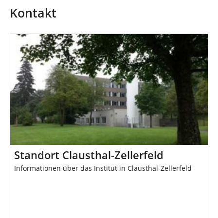
n
s
Kontakt
i
n
d
h
i
e
r
:
Standort Clausthal-Zellerfeld
Informationen über das Institut in Clausthal-Zellerfeld